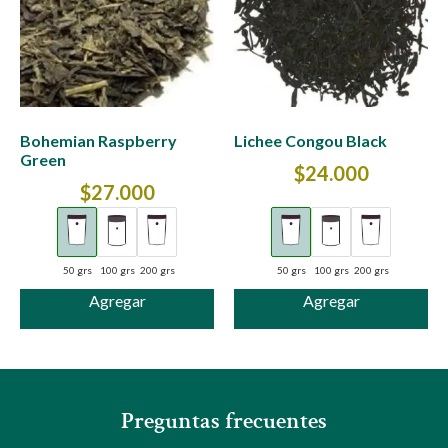
Bohemian Raspberry
Lichee Congou Black
Green
$
24.000
$
27.000
50 grs
100 grs
200 grs
50 grs
100 grs
200 grs
Agregar
Agregar
Preguntas frecuentes