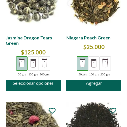
Jasmine Dragon Tears
Niagara Peach Green
Green
$
25.000
$
125.000
50 grs
100 grs
200 grs
50 grs
100 grs
200 grs
Seleccionar opciones
Agregar