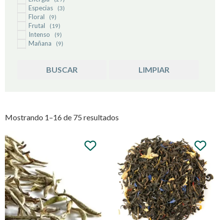
Té Blanco
(10)
Especias
(3)
Té Chai
(1)
Floral
(9)
Té Inglés
(1)
Frutal
(19)
Té Matcha
(4)
Intenso
(9)
Té Negro
(1)
Mañana
(9)
Noche
Té Verde
(7)
(35)
Sin Cafeína
(12)
BUSCAR
LIMPIAR
Sistema Inmune
(13)
Suave
(31)
Mostrando 1–16 de 75 resultados