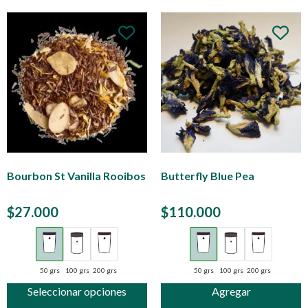
Bourbon St Vanilla Rooibos
Butterfly Blue Pea
$
27.000
$
110.000
50 grs
100 grs
200 grs
50 grs
100 grs
200 grs
Seleccionar opciones
Agregar