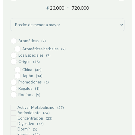
23.000
720.000
$
-
Minimum Price
Maximum Price
Sort Products
Aromáticas
(2)
Aromáticas herbales
(2)
Los Especiales
(7)
Origen
(48)
China
(48)
Japón
(14)
Promociones
(1)
Regalos
(1)
Rooibos
(9)
Rooibos con mezcla
(9)
Activar Metabolismo
(27)
Rooibos sin mezcla
(1)
Antioxidante
(64)
Tipos de tés
(1)
Concentración
(23)
Descafeinados
(1)
Digestivo
(75)
Dormir
(5)
Oolong
(12)
Energia
(29)