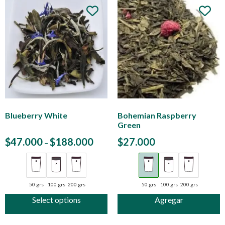
Blueberry White
Bohemian Raspberry
Green
$
47.000
$
188.000
$
27.000
–
50 grs
100 grs
200 grs
50 grs
100 grs
200 grs
Select options
Agregar