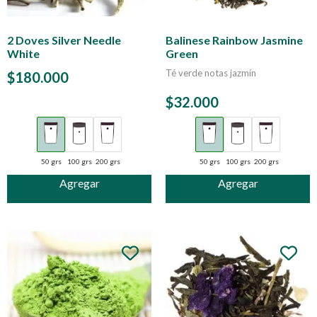
2 Doves Silver Needle
Balinese Rainbow Jasmine
White
Green
Té verde notas jazmín
$
180.000
$
32.000
50 grs
100 grs
200 grs
50 grs
100 grs
200 grs
Agregar
Agregar