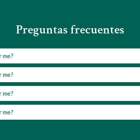
Preguntas frecuentes
r me?
r me?
r me?
r me?