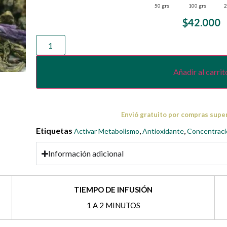
50 grs
100 grs
2
$
42.000
Añadir al carrit
Envió gratuito por compras supe
Etiquetas
,
,
Activar Metabolismo
Antioxidante
Concentraci
Información adicional
TIEMPO DE INFUSIÓN
1 A 2 MINUTOS