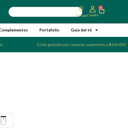
0
Cuenta
Tienda
Complementos
Portafolio
Guía del té
ís
Envío gratuito por compras superiores a $160.000