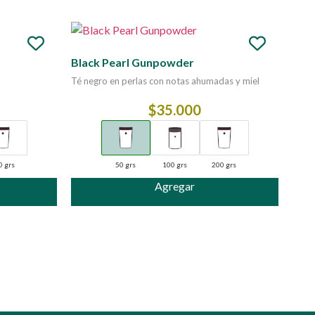
Black Pearl Gunpowder
Té negro en perlas con notas ahumadas y miel
$
35.000
0 grs
50 grs
100 grs
200 grs
Agregar