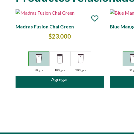
Madras Fusion Chai Green
Blue Mang
$
23.000
50 grs
100 grs
200 grs
50 
Agregar