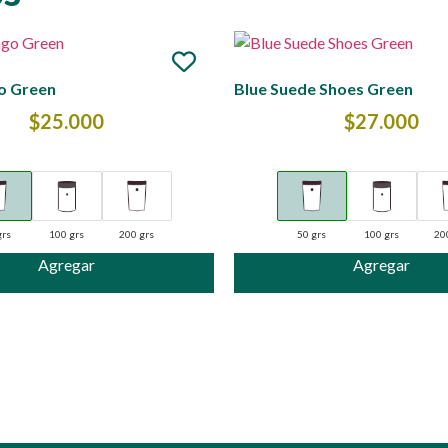
o Green
Blue Suede Shoes Green
$
25.000
$
27.000
grs
100 grs
200 grs
50 grs
100 grs
20
Agregar
Agregar