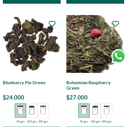
Blueberry Pie Green
Bohemian Raspberry
Green
$
24.000
$
27.000
50 grs
100 grs
200 grs
50 grs
100 grs
200 grs