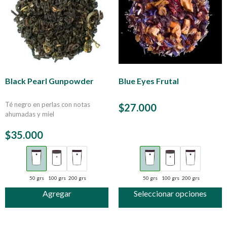
Black Pearl Gunpowder
Blue Eyes Frutal
Té negro en perlas con notas
$
27.000
ahumadas y miel
$
35.000
50 grs
100 grs
200 grs
50 grs
100 grs
200 grs
Agregar
Seleccionar opciones