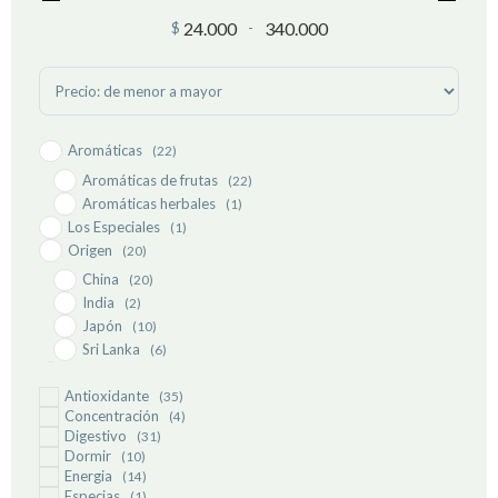
24.000
340.000
$
-
Minimum Price
Maximum Price
Sort Products
Aromáticas
(22)
Aromáticas de frutas
(22)
Aromáticas herbales
(1)
Los Especiales
(1)
Origen
(20)
China
(20)
India
(2)
Japón
(10)
Sri Lanka
(6)
Rooibos
(11)
Antioxidante
(35)
Rooibos con mezcla
(11)
Concentración
(4)
Rooibos sin mezcla
(1)
Digestivo
(31)
Tipos de tés
(11)
Dormir
(10)
Energia
(14)
Descafeinados
(1)
Especias
(1)