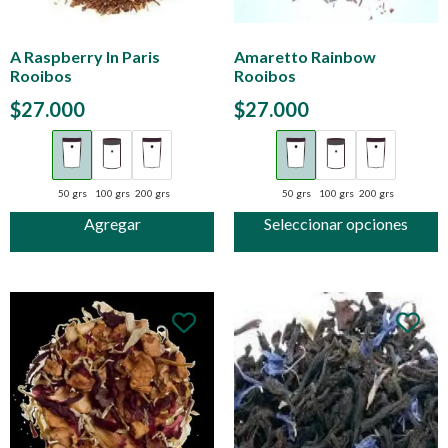
A Raspberry In Paris
Amaretto Rainbow
Rooibos
Rooibos
$
27.000
$
27.000
50 grs
100 grs
200 grs
50 grs
100 grs
200 grs
Agregar
Seleccionar opciones