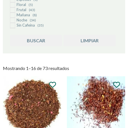
Té Inglés
(3)
Floral
(5)
Té Negro
(11)
Frutal
(43)
Té Verde
(27)
Mañana
(8)
Noche
(34)
Sin Cafeína
(35)
Sistema Inmune
(8)
Suave
(73)
BUSCAR
LIMPIAR
Mostrando 1–16 de 73 resultados