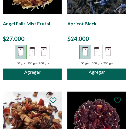
Angel Falls Mist Frutal
Apricot Black
$
27.000
$
24.000
50 grs
100 grs
200 grs
50 grs
100 grs
200 grs
Agregar
Agregar