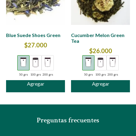
Blue Suede Shoes Green
Cucumber Melon Green
Tea
$
27.000
$
26.000
50 grs
100 grs
200 grs
50 grs
100 grs
200 grs
Agregar
Agregar
Preguntas frecuentes