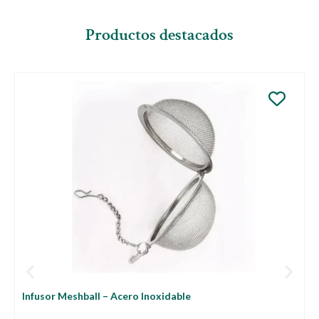
Productos destacados
P
T
Infusor Meshball – Acero Inoxidable