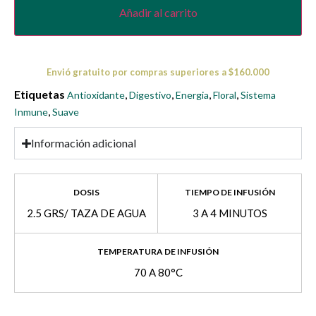
Añadir al carrito
Envió gratuito por compras superiores a $160.000
Etiquetas
,
,
,
,
Antioxidante
Digestivo
Energia
Floral
Sistema
,
Inmune
Suave
Información adicional
DOSIS
TIEMPO DE INFUSIÓN
2.5 GRS/ TAZA DE AGUA
3 A 4 MINUTOS
TEMPERATURA DE INFUSIÓN
70 A 80°C