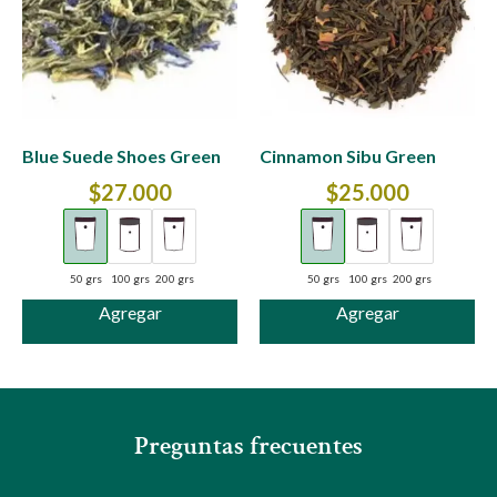
Blue Suede Shoes Green
Cinnamon Sibu Green
$
27.000
$
25.000
50 grs
100 grs
200 grs
50 grs
100 grs
200 grs
Agregar
Agregar
Preguntas frecuentes