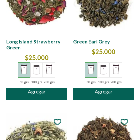
Long Island Strawberry
Green Earl Grey
Green
$
25.000
$
25.000
50 grs
100 grs
200 grs
50 grs
100 grs
200 grs
Agregar
Agregar