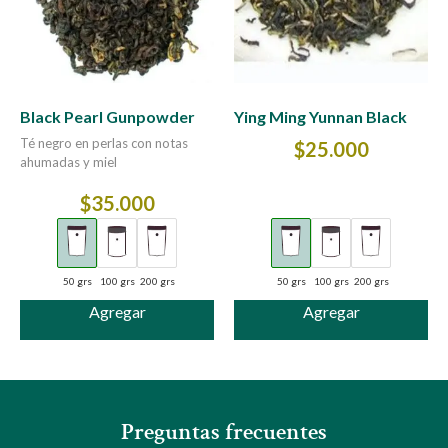
Black Pearl Gunpowder
Ying Ming Yunnan Black
Té negro en perlas con notas
$
25.000
ahumadas y miel
$
35.000
50 grs
100 grs
200 grs
50 grs
100 grs
200 grs
Agregar
Agregar
Preguntas frecuentes