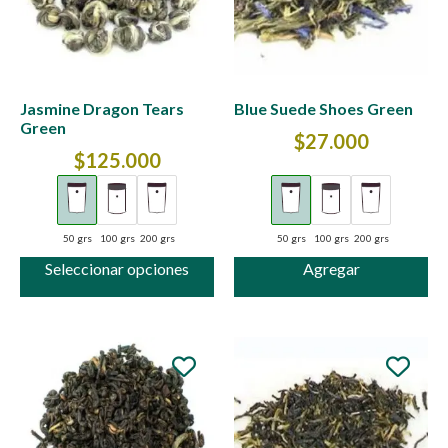
Jasmine Dragon Tears
Blue Suede Shoes Green
Green
$
27.000
$
125.000
50 grs
100 grs
200 grs
50 grs
100 grs
200 grs
Seleccionar opciones
Agregar