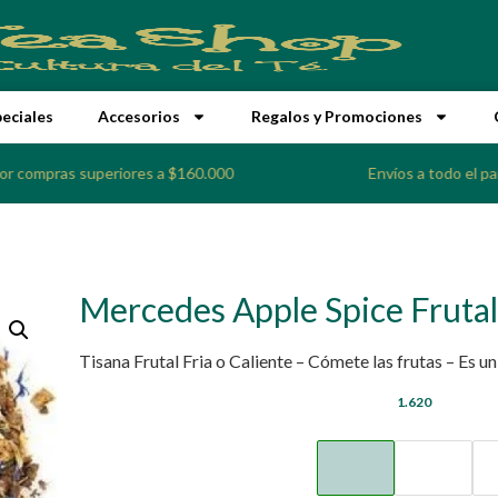
peciales
Accesorios
Regalos y Promociones
por compras superiores a $160.000
Envíos a todo el pa
Mercedes Apple Spice Frutal
Tisana Frutal Fria o Caliente – Cómete las frutas – Es un 
1.620