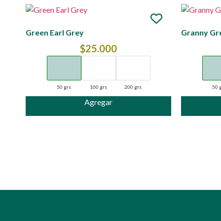
Green Earl Grey
Granny Gr
$
25.000
50 grs
100 grs
200 grs
50 
Agregar