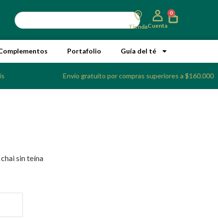
0
Cuenta
Tienda
Complementos
Portafolio
Guía del té
ís
Envío gratuito por compras superiores a $160.000
chai sin teína