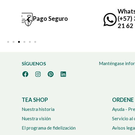
Whatsapp
guro
(+57) 305 399
21 62
SÍGUENOS
Manténgase infor
TEA SHOP
ORDENE 
Nuestra historia
Ayuda - Pr
Nuestra visión
Servicio al 
El programa de fidelización
Avisos lega