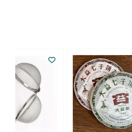
Balines
Té verde n