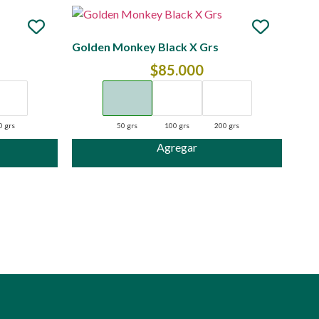
Golden Monkey Black X Grs
$
85.000
0 grs
50 grs
100 grs
200 grs
Agregar