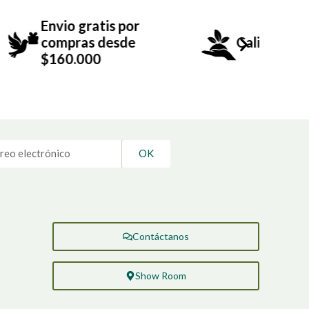
or
+
e
Calidad y frescura
OK
Contáctanos
Show Room