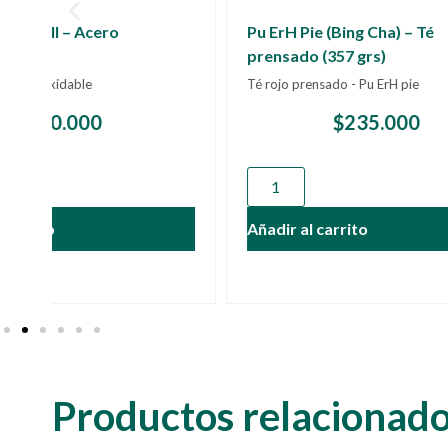
Pu ErH Pie (Bing Cha) – Té
prensado (357 grs)
Té rojo prensado - Pu ErH pie
$
235.000
50 
Agregar
Añadir al carrito
Productos relacionad