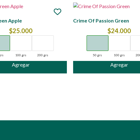
een Apple
Crime Of Passion Green
$
25.000
$
24.000
grs
100 grs
200 grs
50 grs
100 grs
20
Agregar
Agregar