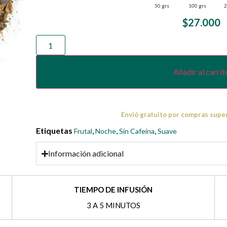
50 grs
100 grs
2
$
27.000
Añadir al carrit
Envió gratuito por compras supe
Etiquetas
,
,
,
Frutal
Noche
Sin Cafeína
Suave
Información adicional
TIEMPO DE INFUSIÓN
3 A 5 MINUTOS