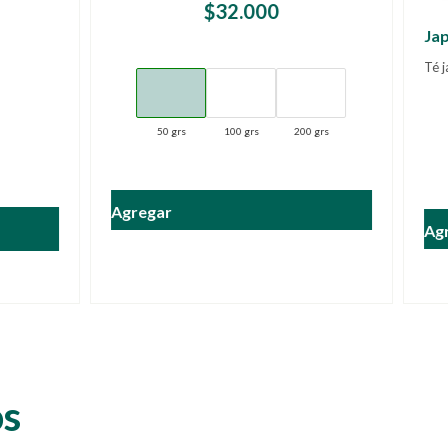
$
32.000
Japan Hojicha
Té japonés tostado y ahumado
$
68.000
grs
100 grs
200 grs
50 grs
100 grs
200
Agregar
os