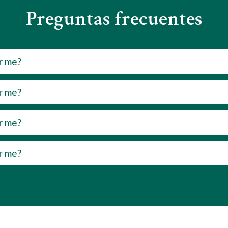
Preguntas frecuentes
r me?
r me?
r me?
r me?