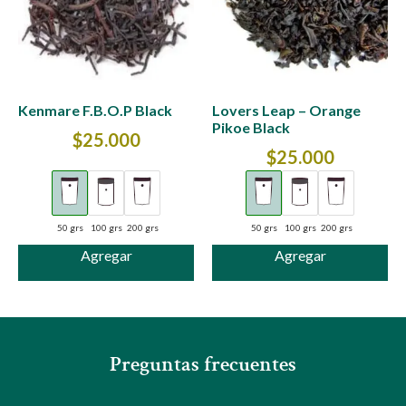
Kenmare F.B.O.P Black
Lovers Leap – Orange
Pikoe Black
$
25.000
$
25.000
50 grs
100 grs
200 grs
50 grs
100 grs
200 grs
Agregar
Agregar
Preguntas frecuentes