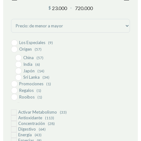
23.000
720.000
$
-
Minimum Price
Maximum Price
Sort Products
Los Especiales
(9)
Origen
(57)
China
(57)
India
(6)
Japón
(14)
Sri Lanka
(34)
Promociones
(1)
Regalos
(1)
Rooibos
(1)
Rooibos con mezcla
(1)
Tipos de tés
Activar Metabolismo
(41)
(33)
Antioxidante
(113)
Descafeinados
(4)
Concentración
(28)
Oolong
(12)
Digestivo
(64)
Pu Erh
(6)
Energia
(43)
Té Blanco
(10)
Especias
(8)