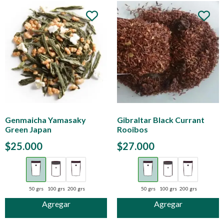
Genmaicha Yamasaky
Gibraltar Black Currant
Green Japan
Rooibos
$
25.000
$
27.000
50 grs
100 grs
200 grs
50 grs
100 grs
200 grs
Agregar
Agregar