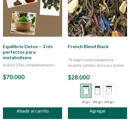
Equilibrio Detox – 3 tés
French Blend Black
perfectos para
metabolismo
Té negro notas bergamota,
Incluye 3 tés complementarios
lavanda, pétalos de rosa y jazmín.
$
70.000
$
28.000
50 grs
100 grs
200 grs
Añadir al carrito
Agregar