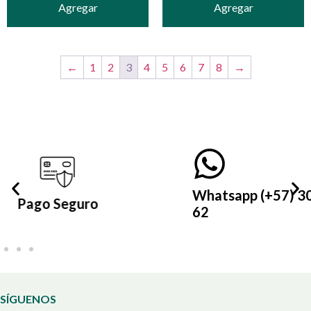
Agregar
Agregar
←
1
2
3
4
5
6
7
8
→
Whatsapp (+57) 305 399 21
62
SÍGUENOS