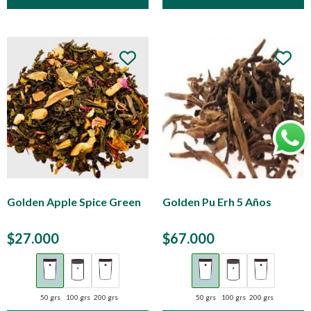
Golden Apple Spice Green
Golden Pu Erh 5 Años
$
27.000
$
67.000
50 grs
100 grs
200 grs
50 grs
100 grs
200 grs