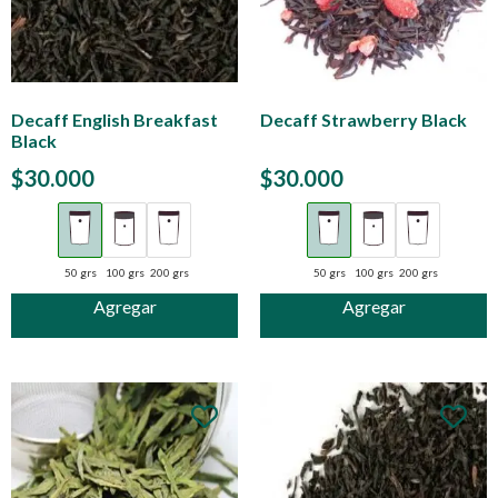
Decaff English Breakfast
Decaff Strawberry Black
Black
$
30.000
$
30.000
50 grs
100 grs
200 grs
50 grs
100 grs
200 grs
Agregar
Agregar