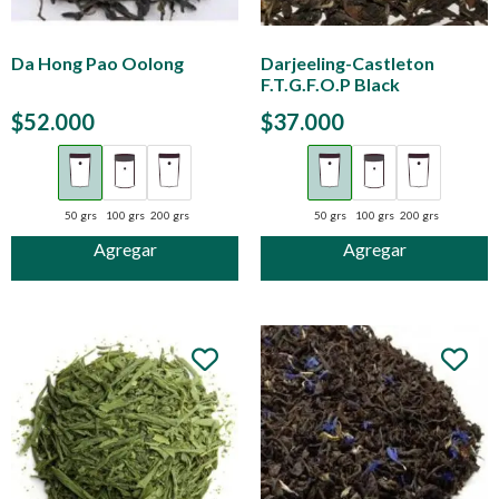
Da Hong Pao Oolong
Darjeeling-Castleton
F.T.G.F.O.P Black
$
52.000
$
37.000
50 grs
100 grs
200 grs
50 grs
100 grs
200 grs
Agregar
Agregar