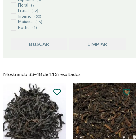
Floral
(9)
Té Chai
(4)
Frutal
(32)
Té Inglés
(7)
Intenso
(30)
Té Matcha
(4)
Mañana
(35)
Té Negro
(41)
Noche
(1)
Té Verde
(38)
Sin Cafeína
(4)
Sistema Inmune
(16)
BUSCAR
LIMPIAR
Suave
(35)
Mostrando 33–48 de 113 resultados