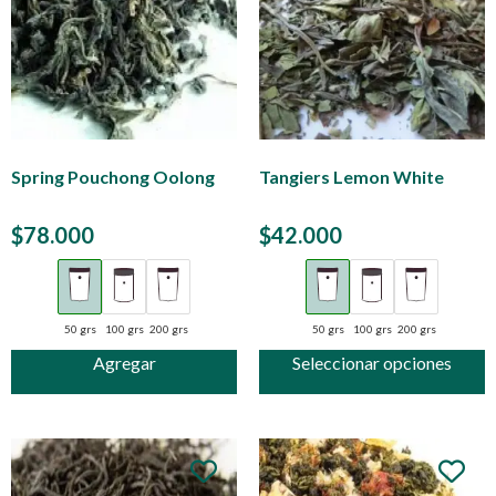
Spring Pouchong Oolong
Tangiers Lemon White
$
78.000
$
42.000
50 grs
100 grs
200 grs
50 grs
100 grs
200 grs
Agregar
Seleccionar opciones