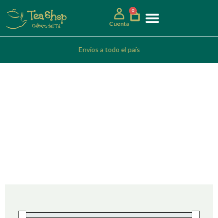
0
Cuenta
Envíos a todo el país
China
Tés de origen Chino “Single Estate”
China es el lugar de nacimiento del té y tiene alguno de los tés con
más renombre del mundo