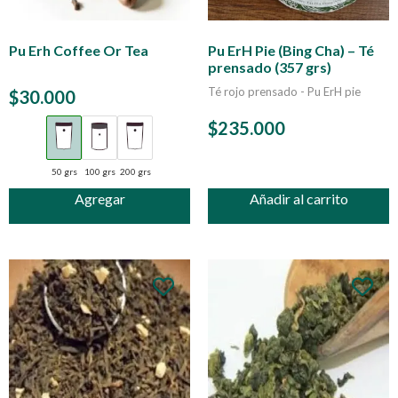
Pu Erh Coffee Or Tea
Pu ErH Pie (Bing Cha) – Té
prensado (357 grs)
Té rojo prensado - Pu ErH pie
$
30.000
$
235.000
50 grs
100 grs
200 grs
Agregar
Añadir al carrito