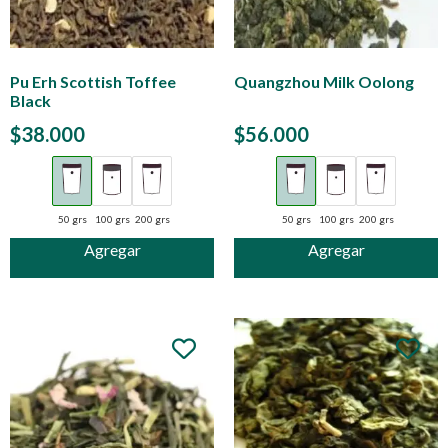
Pu Erh Scottish Toffee
Quangzhou Milk Oolong
Black
$
38.000
$
56.000
50 grs
100 grs
200 grs
50 grs
100 grs
200 grs
Agregar
Agregar