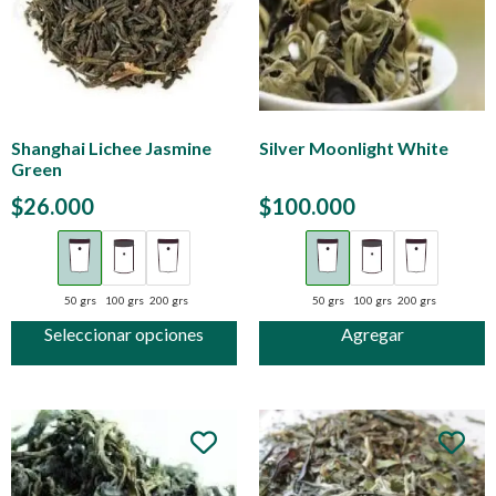
Shanghai Lichee Jasmine
Silver Moonlight White
Green
$
26.000
$
100.000
50 grs
100 grs
200 grs
50 grs
100 grs
200 grs
Seleccionar opciones
Agregar