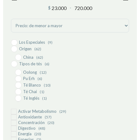
23.000
720.000
$
-
Minimum Price
Maximum Price
Sort Products
Los Especiales
(9)
Origen
(62)
China
(62)
Tipos de tés
(6)
Oolong
(12)
Pu Erh
(6)
Té Blanco
(10)
Té Chai
(1)
Té Inglés
(1)
Té Negro
(6)
Té Verde
Activar Metabolismo
(28)
(29)
Antioxidante
(57)
Concentración
(20)
Digestivo
(48)
Energia
(20)
Especias
(2)