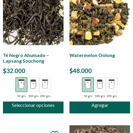
Té Negro Ahumado –
Watermelon Oolong
Lapsang Souchong
$
32.000
$
48.000
50 grs
100 grs
200 grs
50 grs
100 grs
200 grs
Seleccionar opciones
Agregar